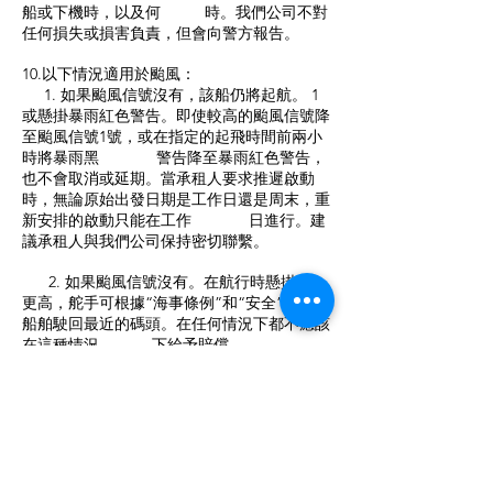
船或下機時，以及何 時。我們公司不對
任何損失或損害負責，但會向警方報告。
10.以下情況適用於颱風：
1. 如果颱風信號沒有，該船仍將起航。 1
或懸掛暴雨紅色警告。即使較高的颱風信號降
至颱風信號1號，或在指定的起飛時間前兩小
時將暴雨黑 警告降至暴雨紅色警告，
也不會取消或延期。當承租人要求推遲啟動
時，無論原始出發日期是工作日還是周末，重
新安排的啟動只能在工作 日進行。建
議承租人與我們公司保持密切聯繫。
2. 如果颱風信號沒有。在航行時懸掛3或
更高，舵手可根據“海事條例”和“安全”選擇將
船舶駛回最近的碼頭。在任何情況下都不應該
在這種情況 下給予賠償。
3. 如果颱風信號沒有。 3日或在早上7點
或發射前懸掛暴雨黑色警告，承租人將推遲當
天發射的時間表。如果要求退款，我們公司將
退還總租金 的50％。
4. 如果由於颱風信號沒有重新安排出發日
期。如果原始發布日期是在工作日，則延遲3
或更高的延遲行程將在同一工作日重新安排。