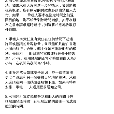
2. 該公司認為發布會在2小時後沒有顯示被取
消。如果承租人沒有進一步的指示，發射將被
視為取消。所有約定的付款也必須由承租人支
付。如果 承租人要求在指定時間之前返
回目的地，則不給予剩餘時間補償。如果在發
布之前未請求超時運行，則還將相應地收取額
外時間。
3. 承租人有責任並有責任在任何情況下超過
許可或協議的乘客數量，並且船舶只能在香港
水域內航行，否則，舵手保留不駕駛船舶的權
利。每個租 船日期的電機運行最長小時數
為4.5小時。租用飛船的正常小時數在白天為8
小時，在夜間為夜間為4小時。
4. 由於惡劣天氣或安全原因，舵手保留選擇
更安全路線和另一個登機目的地的權利。承租
人必須在同一個碼頭登船和下船。如果有特殊
安排，承租 人還應提前通知公司。
5. 公司將計算從船舶等到租船人的時間（包
括船舶登船時間）到租船設備的最後一名成員
離開的時間。