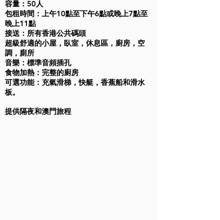
容量：50人
包租時間：上午10點至下午6點或晚上7點至
晚上11點
接送：所有香港公共碼頭
超級舒適的小屋，臥室，休息區，廚房，空
調，廁所
音樂：標準音頻插孔
食物加熱：完整的廚房
可選功能：充氣滑梯，快艇，香蕉船和滑水
板。
提供隔夜和澳門旅程